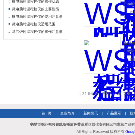
微电脑时温程控仪的操作状态
产品型号
微电脑时温程控仪的主要性能
查
微电脑时温程控仪的使用注意事
项
微电脑时温程控仪适用范围
马弗炉时温程控仪的操作注意事
项
WSW
产品型号
查
共 24 条记录，当前 1 / 4 页 首
首 页
|
企业简介
|
新闻资讯
|
产品展示
|
技
鹤壁市探花视频在线版播放免费观看仪器仪表有限公司主营产品有微
All Rights Reserved 版权所有
Goog