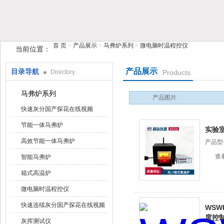
首 页
>
产品展示
>
马弗炉系列
>
微电脑时温程控仪
当前位置：
鹤壁市探花视频在线版播放免费观看仪器仪表有限公司
产品展示
目录导航
Directory
Products
马弗炉系列
产品图片
快速灰分国产探花在线视频
节能一体马弗炉
实验
高效节能一体马弗炉
产品型号
查
智能马弗炉
箱式高温炉
微电脑时温程控仪
快速连续灰分国产探花在线视频
WSW
度控
灰挥测试仪