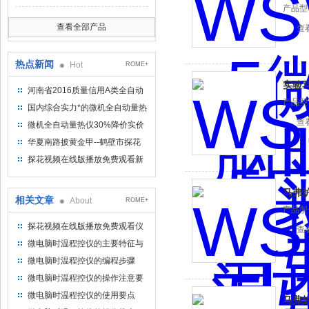
产品型号
查看全部产品
查
热点新闻
Hot
ROME+
实验
河南省2016质量信用A类全自动
产品型号
量热仪
国内综合实力*的微机全自动量热
仪制造企业
查
微机全自动量热仪30%降价实价
出售
华夏南路披黄金甲--鹤壁市探花
视频在线版播放免费观看仪器仪
探花视频在线版播放免费观看新
表有限公司
型微机定硫仪 已步入市场
马弗
相关文章
About
ROME+
产品型号
探花视频在线版播放免费观看仪
查
器微电脑时温程控仪的编程步骤
微电脑时温程控仪的主要特征与
参数
微电脑时温程控仪的编程步骤
微电脑时温程控仪的操作注意要
点
微电脑时温程控仪的使用要点
马弗