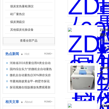
查
煤炭发热量检测仪
砖厂量热仪
煤炭测硫仪
其他煤炭化验设备
ZDH
测仪
查看全部产品
产品型号
查
热点新闻
Hot
ROME+
河南省2016质量信用A类全自动
ZDH
量热仪
国内综合实力*的微机全自动量热
仪
仪制造企业
微机全自动量热仪30%降价实价
产品型号
出售
华夏南路披黄金甲--鹤壁市探花
查
视频在线版播放免费观看仪器仪
探花视频在线版播放免费观看新
表有限公司
型微机定硫仪 已步入市场
相关文章
About
ROME+
ZDH